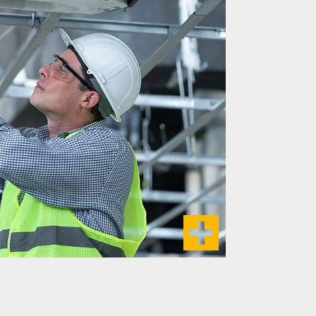
ruktion industrieller Lufttechnik ist
teil unseres Leistungsportfolios.
lagen zur Belüftung und Entlüftung,
nd ebenso Teil der Planung, wie die
en Brandschutzanlagen.