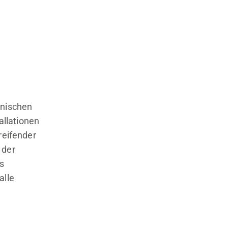
hnischen
llationen
reifender
 der
s
alle