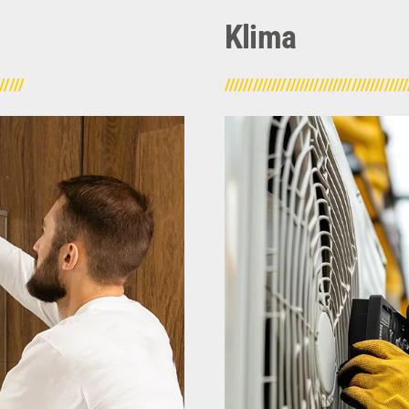
Klima
//////
///////////////////////////////////////
Zur Schaffung von i
uden kann sehr komplex
Kühlung von Fabrikat
äuden bis hin zur
eine effiziente 
d -entsorgung planen