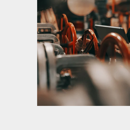
Verbrauches stehen im Vorderg
Herstellung oder Sanierung. Insbeso
sind eine große Herausforderung. W
und Ausführung industrieller und g
Heißwasserversorgungsanlagen sow
und Wandheizung