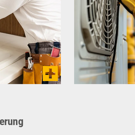
notwendig. Damit dies
en Gewerke nach dem
ist eine gute Planung
echnik.
die Wart
ierung