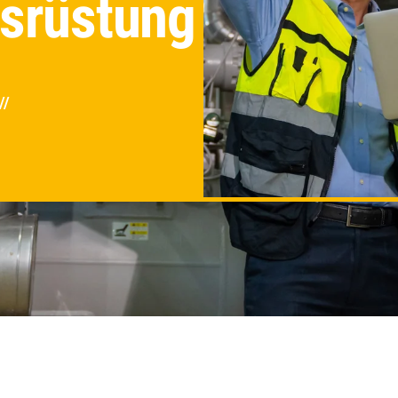
srüstung
///