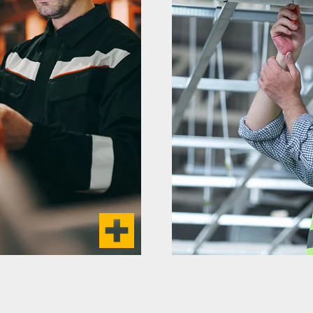
rund bei Planung,
Die Planung und Konst
ndere Industrieanlagen
ein fester Bestand
ir bieten die Planung
Raumlufttechnische An
ewerblicher Dampf- und
Zuluft und Abluft si
ie Decken-, Fußboden-
notwendig
en.