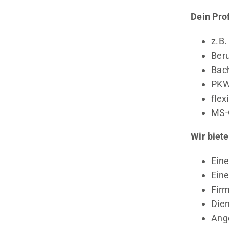
Dein Prof
z.B.
Beru
Bach
PKW
flex
MS-
Wir biete
Eine
Eine
Fir
Die
Ang