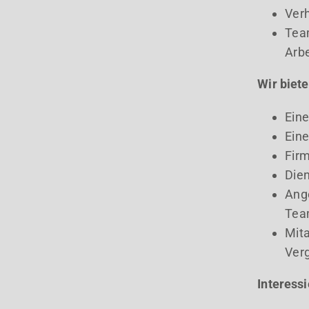
Ver
Team
Arbe
Wir biete
Eine
Eine
Fir
Die
Ang
Te
Mita
Verg
Interessi