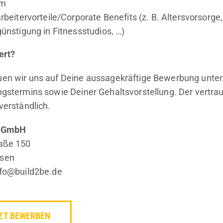
am
rbeitervorteile/Corporate Benefits (z. B. Altersvorsorge
ünstigung in Fitnessstudios, …)
ert?
uen wir uns auf Deine aussagekräftige Bewerbung unte
ungstermins sowie Deiner Gehaltsvorstellung. Der vertr
tverständlich.
e GmbH
raße 150
ssen
info@build2be.de
ZT BEWERBEN