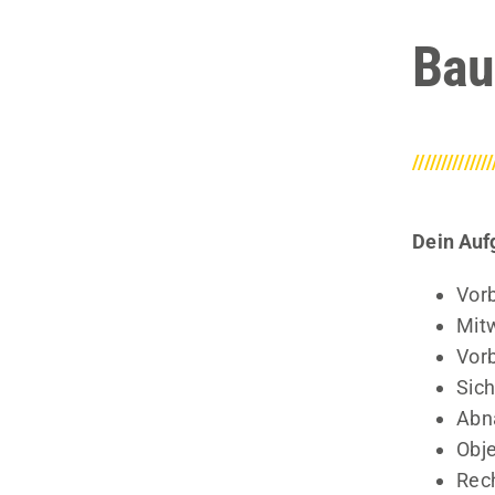
Bau
//////////////
Dein Auf
Vorb
Mitw
Vor
Sich
Abn
Obj
Rec