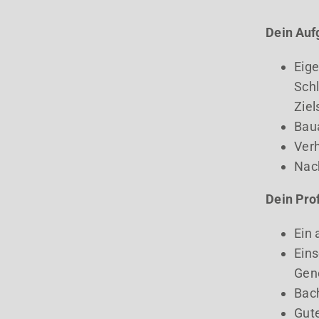
Dein Auf
Eig
Schl
Zie
Baua
Ver
Nac
Dein Prof
Ein
Eins
Gen
Bach
Gute