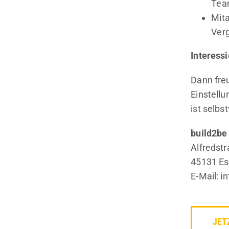
Te
Mita
Verg
Interessi
Dann fre
Einstell
ist selbs
build2b
Alfredst
45131 E
E-Mail: 
JET